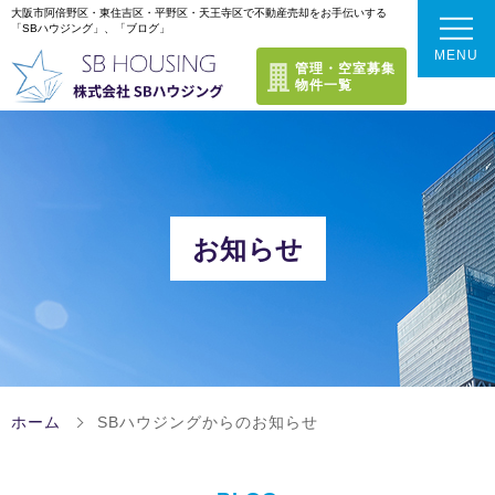
大阪市阿倍野区・東住吉区・平野区・天王寺区で不動産売却をお手伝いする
「SBハウジング」、「ブログ」
MENU
管理・空室募集
物件一覧
トップページ
選ばれる理由
お知らせ
不動産売却成功のポイント
当社のサービス
当社のサービスラインナップ
これまでの実績
ホーム
SBハウジングからのお知らせ
できるだけ高く売りたい方
お客様の声
会社案内
【仲介売却】