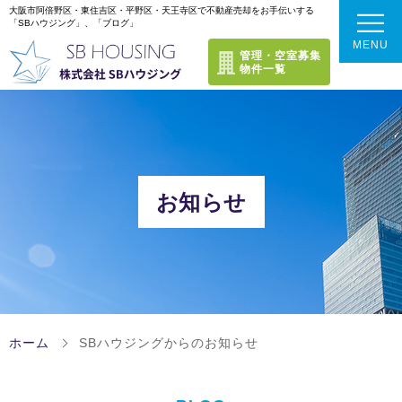
大阪市阿倍野区・東住吉区・平野区・天王寺区で不動産売却をお手伝いする
「SBハウジング」、「ブログ」
MENU
管理・空室募集
物件一覧
トップページ
選ばれる理由
お知らせ
不動産売却成功のポイント
当社のサービス
当社のサービスラインナップ
これまでの実績
ホーム
SBハウジングからのお知らせ
できるだけ高く売りたい方
お客様の声
会社案内
【仲介売却】