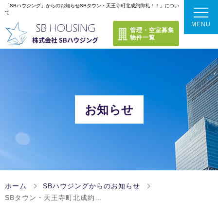
「SBハウジング」からのお知らせSBタウン・天王寺町北成約御礼！！」につい
て
MENU
管理・空室募集
物件一覧
トップページ
選ばれる理由
お知らせ
不動産売却成功のポイント
当社のサービス
当社のサービスラインナップ
これまでの実績
ホーム
SBハウジングからのお知らせ
できるだけ高く売りたい方
SBタウン・天王寺町北成約…
お客様の声
会社案内
【仲介売却】