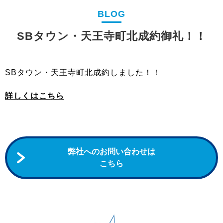
売却実績
BLOG
すぐにでも現金化したい方
SBタウン・天王寺町北成約御礼！！
【不動産買取】
ローンにお困りの方
SBタウン・天王寺町北成約しました！！
【任意売却】
詳しくはこちら
貸すか売るか悩んでいる方へ
【資産運用】
相続相談・
弊社へのお問い合わせは
空き家を売却したい方
こちら