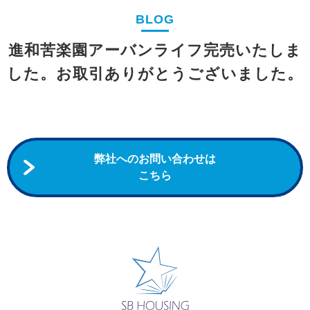
売却実績
BLOG
すぐにでも現金化したい方
進和苦楽園アーバンライフ完売いたしま
【不動産買取】
した。お取引ありがとうございました。
ローンにお困りの方
【任意売却】
貸すか売るか悩んでいる方へ
弊社へのお問い合わせは
【資産運用】
こちら
相続相談・
空き家を売却したい方