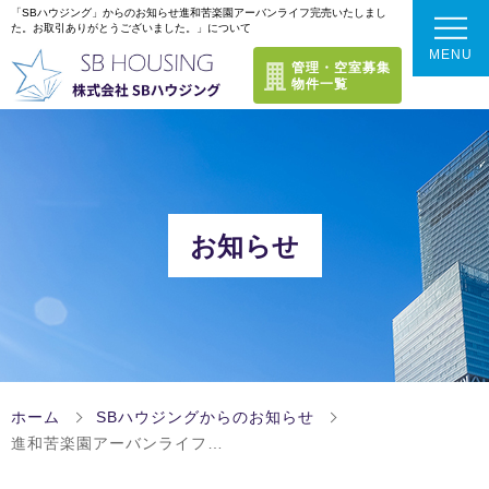
「SBハウジング」からのお知らせ進和苦楽園アーバンライフ完売いたしまし
た。お取引ありがとうございました。」について
MENU
管理・空室募集
物件一覧
トップページ
選ばれる理由
お知らせ
不動産売却成功のポイント
当社のサービス
当社のサービスラインナップ
これまでの実績
ホーム
SBハウジングからのお知らせ
できるだけ高く売りたい方
進和苦楽園アーバンライフ…
お客様の声
会社案内
【仲介売却】